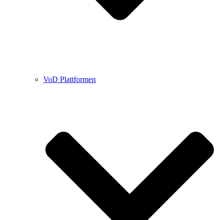
VoD Plattformen