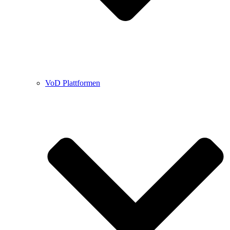
VoD Plattformen