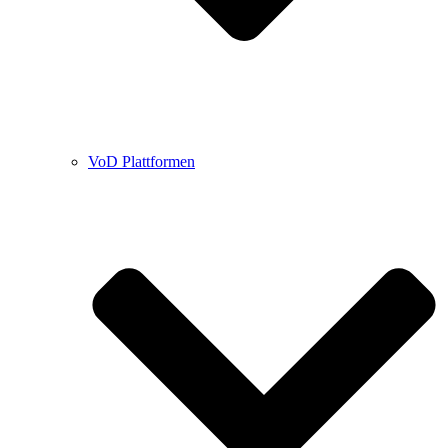
VoD Plattformen