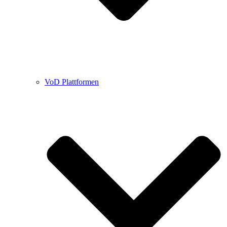
VoD Plattformen