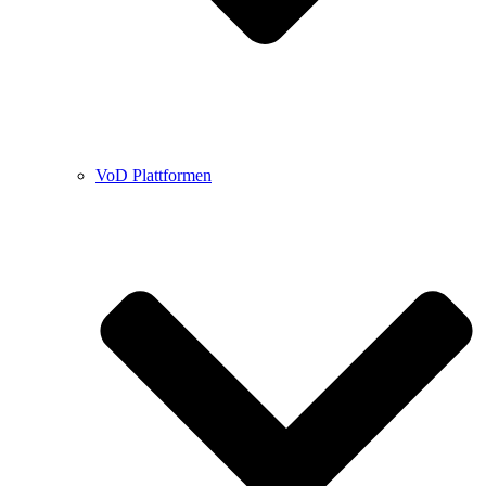
VoD Plattformen