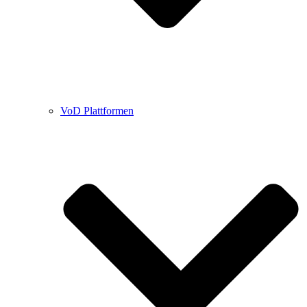
VoD Plattformen