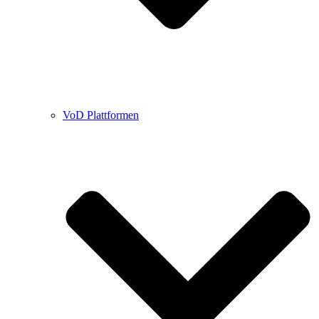
VoD Plattformen