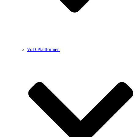
VoD Plattformen