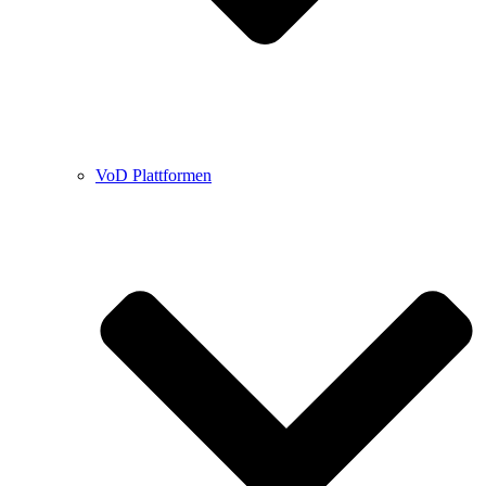
VoD Plattformen