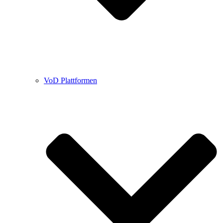
VoD Plattformen