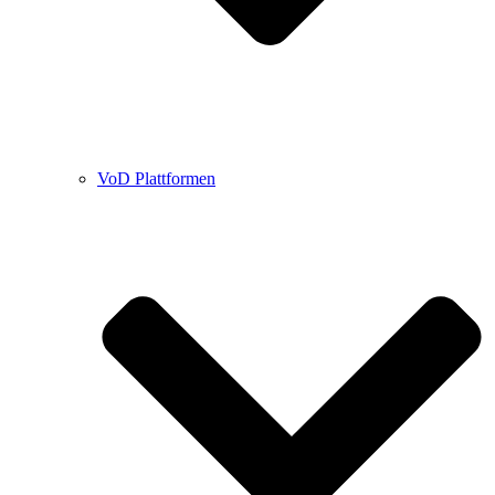
VoD Plattformen