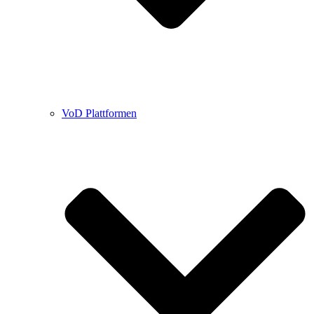
VoD Plattformen