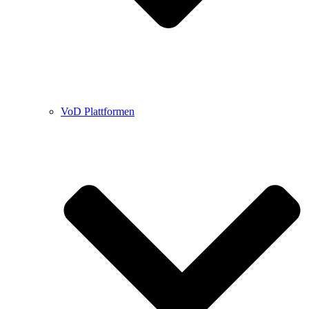
VoD Plattformen