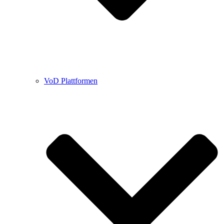
VoD Plattformen