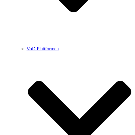
VoD Plattformen