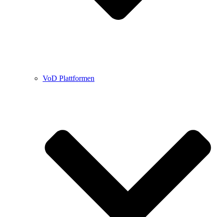
VoD Plattformen