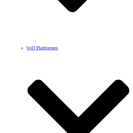
VoD Plattformen