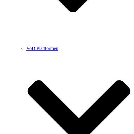
VoD Plattformen