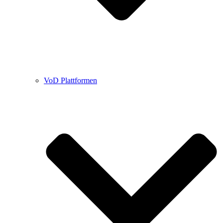
VoD Plattformen