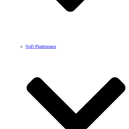
VoD Plattformen