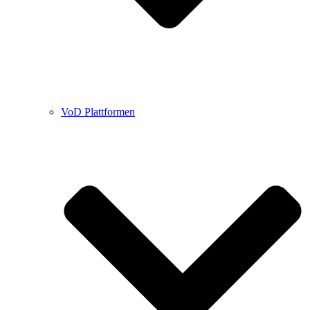
VoD Plattformen