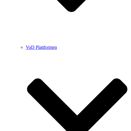
VoD Plattformen