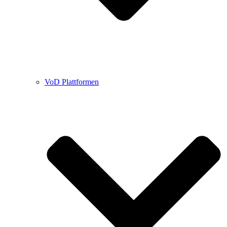
VoD Plattformen