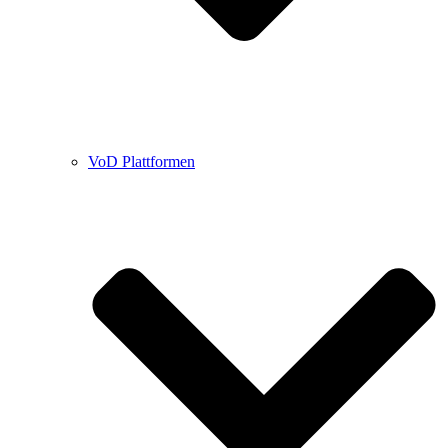
VoD Plattformen