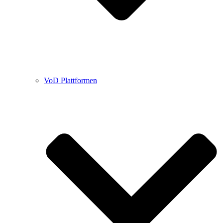
VoD Plattformen